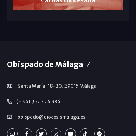
Cáritas Diocesana
Obispado de Málaga
Santa María, 18-20. 29015 Málaga
(+34) 952 224 386
obispado@diocesismalaga.es