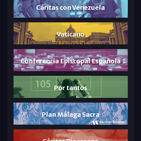
Cáritas con Venezuela
Vaticano
Conferencia Episcopal Española
Por tantos
Plan Málaga Sacra