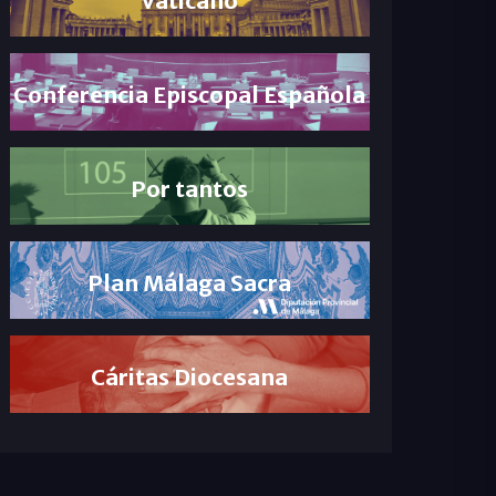
Conferencia Episcopal Española
Por tantos
Plan Málaga Sacra
Cáritas Diocesana