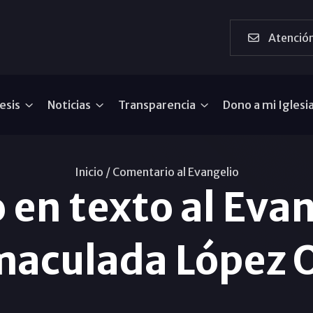
Atención
esis
Noticias
Transparencia
Dono a mi Iglesi
Inicio /
Comentario al Evangelio
en texto al Evan
maculada López O