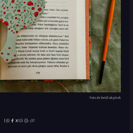
Foto de betül akyürek
|
X