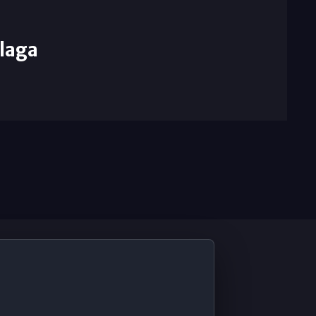
laga
De Interés