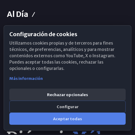
Al Día
Configuración de cookies
Horarios de Misa
Utilizamos cookies propias y de terceros para fines
Hemeroteca
técnicos, de preferencias, analíticos y para mostrar
contenidos externos como YouTube, X o Instagram.
WhatsApp
Puedes aceptar todas las cookies, rechazar las
opcionales o configurarlas.
Más información
Rechazar opcionales
Configurar
Aceptar todas