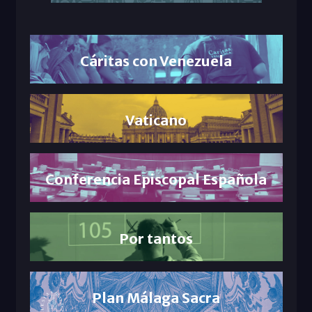
Cáritas con Venezuela
Vaticano
Conferencia Episcopal Española
Por tantos
Plan Málaga Sacra