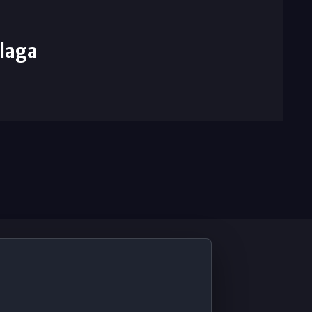
laga
De Interés