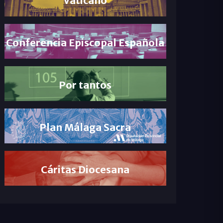
Conferencia Episcopal Española
Por tantos
Plan Málaga Sacra
Cáritas Diocesana