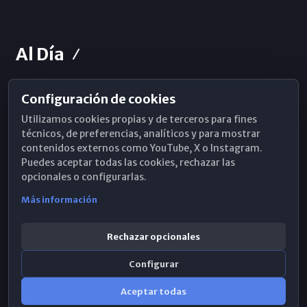
Al Día
Configuración de cookies
Horarios de Misa
Utilizamos cookies propias y de terceros para fines
Hemeroteca
técnicos, de preferencias, analíticos y para mostrar
contenidos externos como YouTube, X o Instagram.
WhatsApp
Puedes aceptar todas las cookies, rechazar las
opcionales o configurarlas.
Más información
Rechazar opcionales
Configurar
Aceptar todas