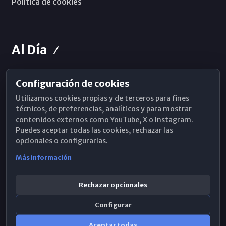
Política de cookies
Al Día
Configuración de cookies
Horarios de Misa
Utilizamos cookies propias y de terceros para fines
Hemeroteca
técnicos, de preferencias, analíticos y para mostrar
contenidos externos como YouTube, X o Instagram.
WhatsApp
Puedes aceptar todas las cookies, rechazar las
opcionales o configurarlas.
Más información
Rechazar opcionales
Configurar
Aceptar todas