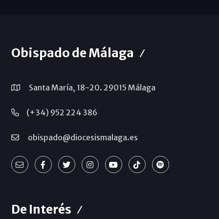
Obispado de Málaga
Santa María, 18-20. 29015 Málaga
(+34) 952 224 386
obispado@diocesismalaga.es
De Interés