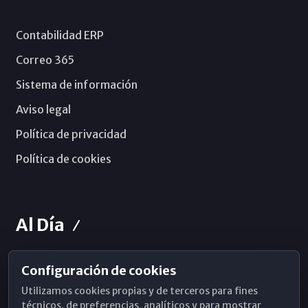
Contabilidad ERP
Correo 365
Sistema de información
Aviso legal
Política de privacidad
Política de cookies
Al Día
Configuración de cookies
Horarios de Misa
Utilizamos cookies propias y de terceros para fines
Hemeroteca
técnicos, de preferencias, analíticos y para mostrar