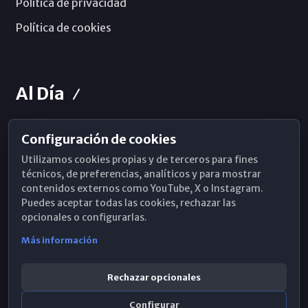
Política de privacidad
Política de cookies
Al Día
Configuración de cookies
Horarios de Misa
Utilizamos cookies propias y de terceros para fines
Hemeroteca
técnicos, de preferencias, analíticos y para mostrar
contenidos externos como YouTube, X o Instagram.
WhatsApp
Puedes aceptar todas las cookies, rechazar las
opcionales o configurarlas.
Más información
Rechazar opcionales
Configurar