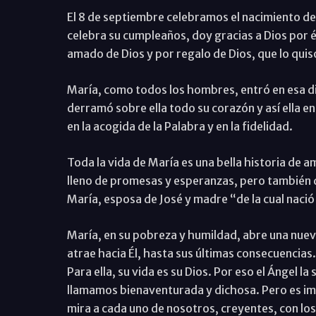
El 8 de septiembre celebramos el nacimiento de
celebra su cumpleaños, doy gracias a Dios por é
amado de Dios y por regalo de Dios, que lo quiso li
María, como todos los hombres, entró en esa din
derramó sobre ella todo su corazón y así ella
en la acogida de la Palabra y en la fidelidad.
Toda la vida de María es una bella historia de am
lleno de promesas y esperanzas, pero también de 
María, esposa de José y madre “de la cual nació
María, en su pobreza y humildad, abre una nueva
atrae hacia Él, hasta sus últimas consecuencias.
Para ella, su vida es su Dios. Por eso el Ángel l
llamamos bienaventurada y dichosa. Pero es i
mira a cada uno de nosotros, creyentes, con lo