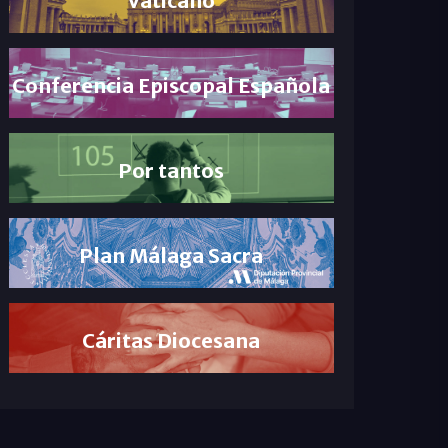
Conferencia Episcopal Española
Por tantos
Plan Málaga Sacra
Cáritas Diocesana