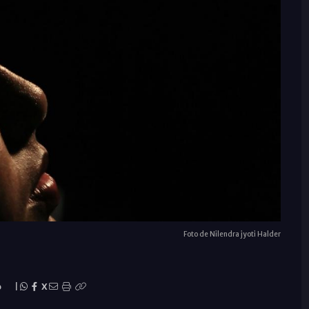
Foto de Nilendra jyoti Halder
o
|
X