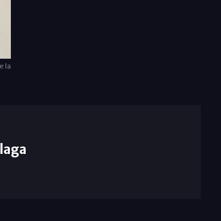
e la
laga