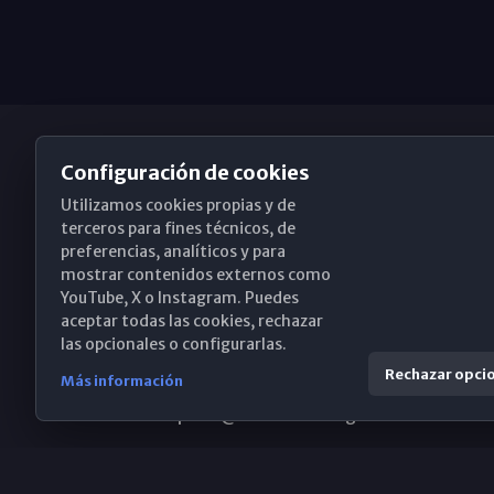
Configuración de cookies
Utilizamos cookies propias y de
Obispado de Málaga
terceros para fines técnicos, de
preferencias, analíticos y para
mostrar contenidos externos como
YouTube, X o Instagram. Puedes
Santa María, 18-20. 29015 Málaga
aceptar todas las cookies, rechazar
las opcionales o configurarlas.
(+34) 952 224 386
Rechazar opci
Más información
obispado@diocesismalaga.es