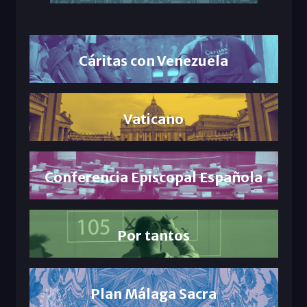
Cáritas con Venezuela
Vaticano
Conferencia Episcopal Española
Por tantos
Plan Málaga Sacra