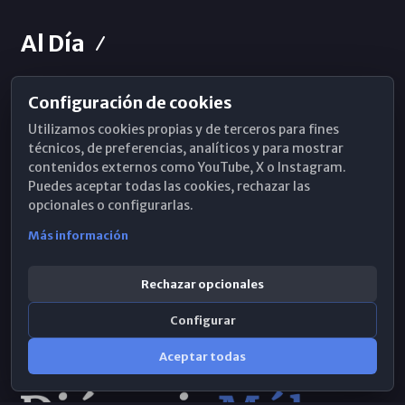
Al Día
Configuración de cookies
Horarios de Misa
Utilizamos cookies propias y de terceros para fines
Hemeroteca
técnicos, de preferencias, analíticos y para mostrar
contenidos externos como YouTube, X o Instagram.
WhatsApp
Puedes aceptar todas las cookies, rechazar las
opcionales o configurarlas.
Más información
Rechazar opcionales
Configurar
Aceptar todas