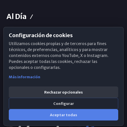
Al Día
Configuración de cookies
Horarios de Misa
Utilizamos cookies propias y de terceros para fines
Hemeroteca
técnicos, de preferencias, analíticos y para mostrar
contenidos externos como YouTube, X o Instagram.
WhatsApp
Puedes aceptar todas las cookies, rechazar las
opcionales o configurarlas.
Más información
Rechazar opcionales
Configurar
Aceptar todas