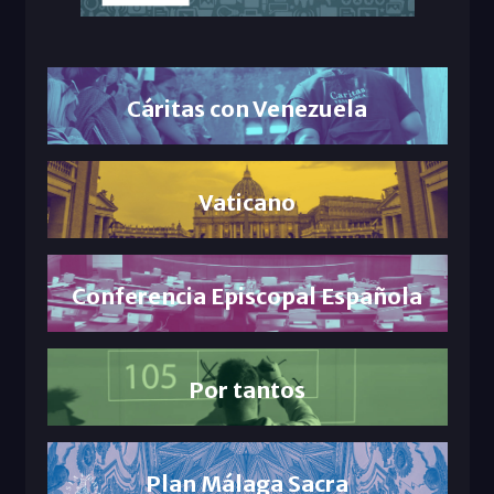
Cáritas con Venezuela
Vaticano
Conferencia Episcopal Española
Por tantos
Plan Málaga Sacra