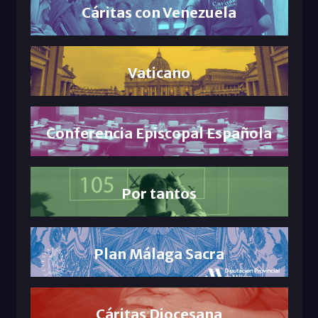
Cáritas con Venezuela
Vaticano
Conferencia Episcopal Española
Por tantos
Plan Málaga Sacra
Cáritas Diocesana