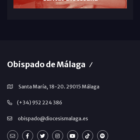
Obispado de Málaga
Santa María, 18-20. 29015 Málaga
(+34) 952 224 386
obispado@diocesismalaga.es