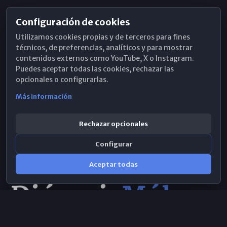
Configuración de cookies
Horarios de Misa
Utilizamos cookies propias y de terceros para fines
Hemeroteca
técnicos, de preferencias, analíticos y para mostrar
contenidos externos como YouTube, X o Instagram.
WhatsApp
Puedes aceptar todas las cookies, rechazar las
opcionales o configurarlas.
Más información
Rechazar opcionales
Configurar
Aceptar todas
Consulta IA
×