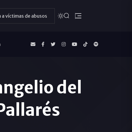
 a víctimas de abusos
a
ngelio del
Pallarés