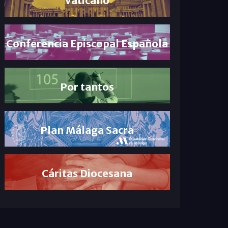
Conferencia Episcopal Española
Por tantos
Plan Málaga Sacra
Cáritas Diocesana