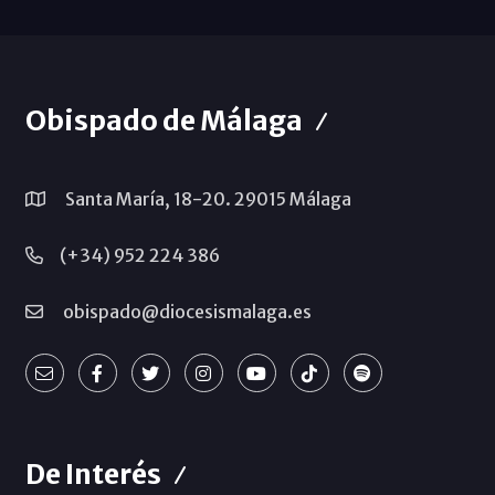
Obispado de Málaga
Santa María, 18-20. 29015 Málaga
(+34) 952 224 386
obispado@diocesismalaga.es
De Interés