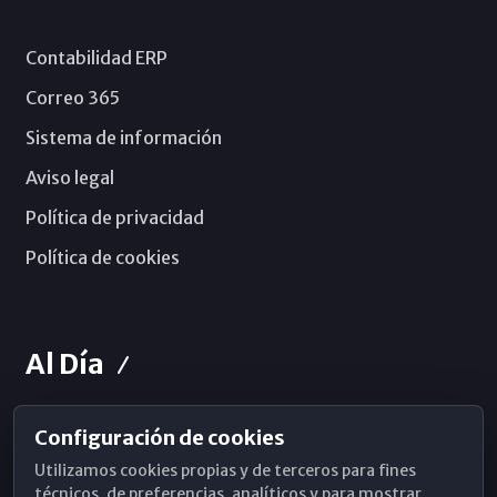
Contabilidad ERP
Correo 365
Sistema de información
Aviso legal
Política de privacidad
Política de cookies
Al Día
Configuración de cookies
Horarios de Misa
Utilizamos cookies propias y de terceros para fines
Hemeroteca
técnicos, de preferencias, analíticos y para mostrar