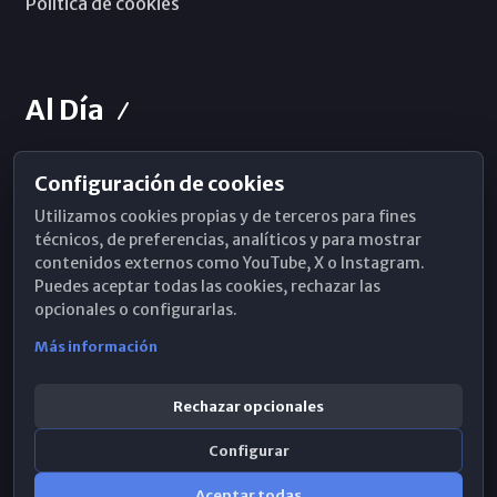
Política de cookies
Al Día
Configuración de cookies
Horarios de Misa
Utilizamos cookies propias y de terceros para fines
Hemeroteca
técnicos, de preferencias, analíticos y para mostrar
contenidos externos como YouTube, X o Instagram.
WhatsApp
Puedes aceptar todas las cookies, rechazar las
opcionales o configurarlas.
Más información
Rechazar opcionales
Configurar
Aceptar todas