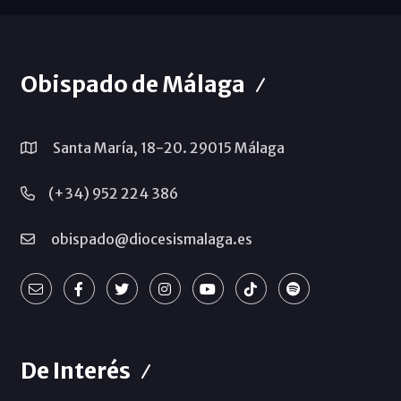
Obispado de Málaga
Santa María, 18-20. 29015 Málaga
(+34) 952 224 386
obispado@diocesismalaga.es
De Interés