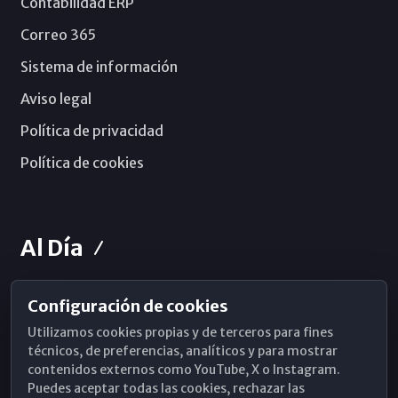
Contabilidad ERP
Correo 365
Sistema de información
Aviso legal
Política de privacidad
Política de cookies
Al Día
Configuración de cookies
Horarios de Misa
Utilizamos cookies propias y de terceros para fines
Hemeroteca
técnicos, de preferencias, analíticos y para mostrar
contenidos externos como YouTube, X o Instagram.
WhatsApp
Puedes aceptar todas las cookies, rechazar las