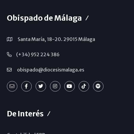
Obispado de Málaga
Santa María, 18-20. 29015 Málaga
(+34) 952 224 386
obispado@diocesismalaga.es
De Interés