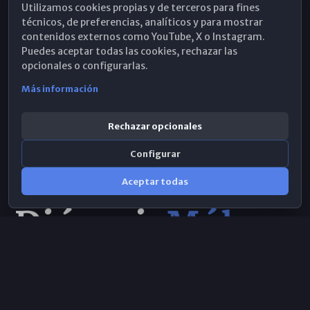
Utilizamos cookies propias y de terceros para fines
Hemeroteca
técnicos, de preferencias, analíticos y para mostrar
contenidos externos como YouTube, X o Instagram.
WhatsApp
Puedes aceptar todas las cookies, rechazar las
opcionales o configurarlas.
Más información
Rechazar opcionales
Configurar
Aceptar todas
Consulta IA
×
© 2026 Obispado de Málaga
Selecciona el área y realiza tu consulta