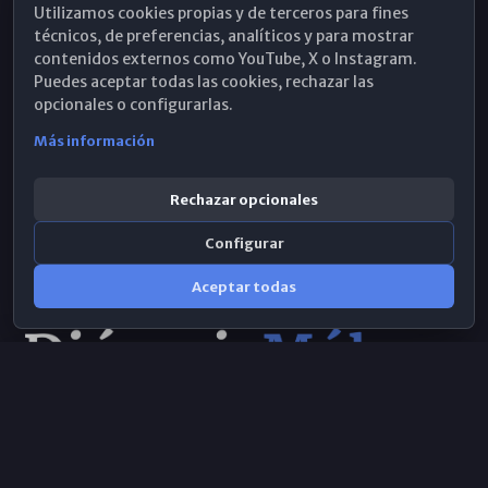
Utilizamos cookies propias y de terceros para fines
Hemeroteca
técnicos, de preferencias, analíticos y para mostrar
contenidos externos como YouTube, X o Instagram.
WhatsApp
Puedes aceptar todas las cookies, rechazar las
opcionales o configurarlas.
Más información
Rechazar opcionales
Configurar
Aceptar todas
Consulta IA
×
Selecciona el área y realiza tu consulta
© 2026 Obispado de Málaga