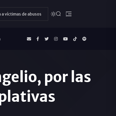
 a víctimas de abusos
a
elio, por las
lativas