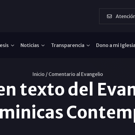
Atención
esis
Noticias
Transparencia
Dono a mi Iglesi
Inicio /
Comentario al Evangelio
n texto del Evang
minicas Contemp