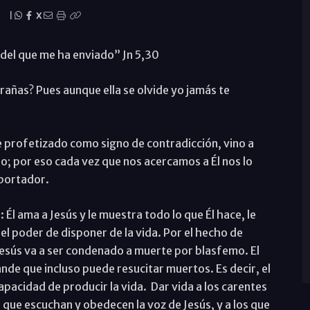
|
X
 del que me ha enviado” Jn 5,30
rañas? Pues aunque ella se olvide yo jamás te
ue profetizado como signo de contradicción, vino a
o; por eso cada vez que nos acercamos a Él nos lo
 portador.
 Él ama a Jesús y le muestra todo lo que Él hace, le
y el poder de disponer de la vida. Por el hecho de
 Jesús va a ser condenado a muerte por blasfemo. El
nde que incluso puede resucitar muertos. Es decir, el
capacidad de producir la vida. Dar vida a los carentes
 que escuchan y obedecen la voz de Jesús, y a los que