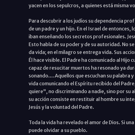
yacen en los sepulcros, a quienes está misma v
Para descubrir a los judíos su dependencia prof
de un padre y un hijo. En el Israel de entonces, l
iban enseñando los secretos profesionales. Jes
Esto habla de su poder y de su autoridad. No se 
da vida; en el milagro se entrega vida. Sus accio
Él hace visible. El Padre ha comunicado al Hijo cu
capaz de resucitar muertos ha resonado ya dura
sonando….Aquellos que escuchan su palabra y cr
vida comunicando el Espíritu recibido del Padre
quiere", no discriminando a nadie, sino por su 
su acción consiste en restituir al hombre su int
Jesús y la voluntad del Padre.
Toda la vida ha revelado el amor de Dios. Si una
puede olvidar a su pueblo.