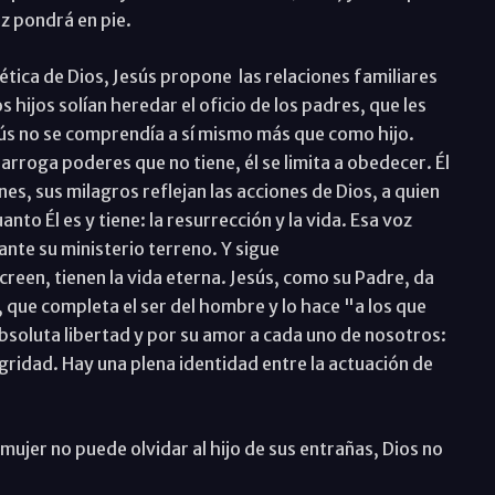
oz pondrá en pie.
ética de Dios, Jesús propone las relaciones familiares
os hijos solían heredar el oficio de los padres, que les
ús no se comprendía a sí mismo más que como hijo.
arroga poderes que no tiene, él se limita a obedecer. Él
nes, sus milagros reflejan las acciones de Dios, a quien
anto Él es y tiene: la resurrección y la vida. Esa voz
nte su ministerio terreno. Y sigue
een, tienen la vida eterna. Jesús, como su Padre, da
, que completa el ser del hombre y lo hace "a los que
absoluta libertad y por su amor a cada uno de nosotros:
egridad. Hay una plena identidad entre la actuación de
 mujer no puede olvidar al hijo de sus entrañas, Dios no