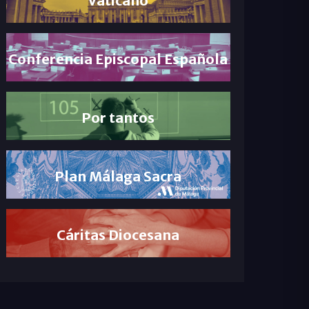
Conferencia Episcopal Española
Por tantos
Plan Málaga Sacra
Cáritas Diocesana