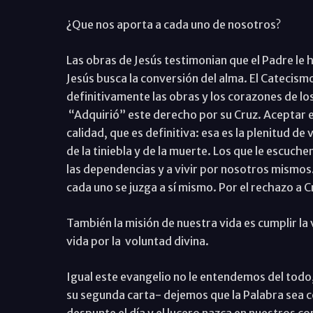
¿Que nos aporta a cada uno de nosotros?
Las obras de Jesús testimonian que el Padre le 
Jesús busca la conversión del alma. El Catecismo
definitivamente las obras y los corazones de l
“Adquirió” este derecho por su Cruz. Aceptar el
calidad, que es definitiva: esa es la plenitud de 
de la tiniebla y de la muerte. Los que le escuche
las dependen­cias y a vivir por nosotros mismos.
cada uno se juzga a sí mismo. Por el rechazo a C
También la misión de nuestra vida es cumplir la
vida por la voluntad divina.
Igual este evangelio no le entendemos del todo
su segunda carta- dejemos que la Palabra sea c
despunte el día y el lucero nazca en nuestros c