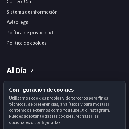
Correo 365
Sistema de información
Aviso legal
Política de privacidad
Política de cookies
Al Día
Configuración de cookies
Horarios de Misa
Utilizamos cookies propias y de terceros para fines
Hemeroteca
técnicos, de preferencias, analíticos y para mostrar
contenidos externos como YouTube, X o Instagram.
WhatsApp
Puedes aceptar todas las cookies, rechazar las
opcionales o configurarlas.