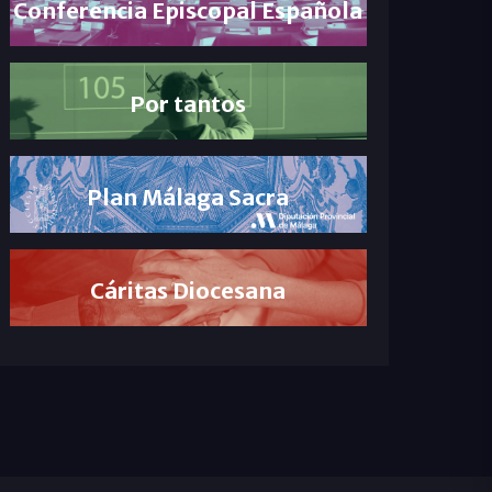
Conferencia Episcopal Española
Por tantos
Plan Málaga Sacra
Cáritas Diocesana