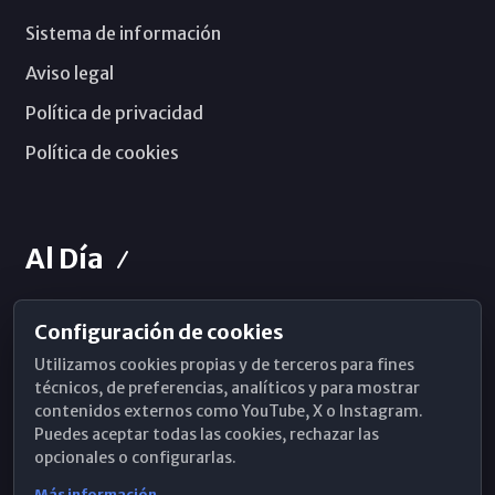
Sistema de información
Aviso legal
Política de privacidad
Política de cookies
Al Día
Configuración de cookies
Horarios de Misa
Utilizamos cookies propias y de terceros para fines
Hemeroteca
técnicos, de preferencias, analíticos y para mostrar
contenidos externos como YouTube, X o Instagram.
WhatsApp
Puedes aceptar todas las cookies, rechazar las
opcionales o configurarlas.
Más información