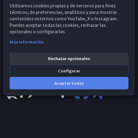
Utilizamos cookies propias y de terceros para fines
Hemeroteca
técnicos, de preferencias, analíticos y para mostrar
contenidos externos como YouTube, X o Instagram.
WhatsApp
Puedes aceptar todas las cookies, rechazar las
opcionales o configurarlas.
Más información
Rechazar opcionales
Configurar
Aceptar todas
Consulta IA
×
© 2026 Obispado de Málaga
Selecciona el área y realiza tu consulta