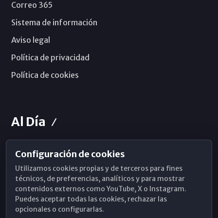
Correo 365
Sistema de información
Aviso legal
Política de privacidad
Política de cookies
Al Día
Configuración de cookies
Horarios de Misa
Utilizamos cookies propias y de terceros para fines
Hemeroteca
técnicos, de preferencias, analíticos y para mostrar
contenidos externos como YouTube, X o Instagram.
WhatsApp
Puedes aceptar todas las cookies, rechazar las
opcionales o configurarlas.