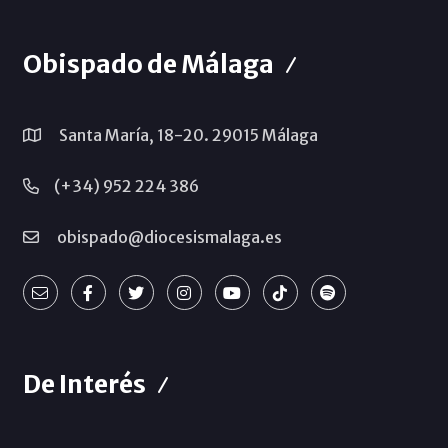
Obispado de Málaga
Santa María, 18-20. 29015 Málaga
(+34) 952 224 386
obispado@diocesismalaga.es
De Interés