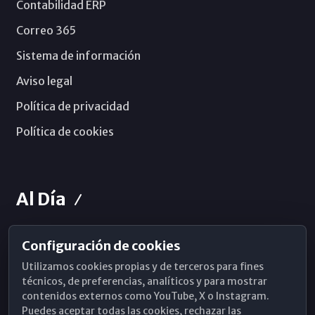
Contabilidad ERP
Correo 365
Sistema de información
Aviso legal
Política de privacidad
Política de cookies
Al Día
Configuración de cookies
Horarios de Misa
Utilizamos cookies propias y de terceros para fines
Hemeroteca
técnicos, de preferencias, analíticos y para mostrar
contenidos externos como YouTube, X o Instagram.
WhatsApp
Puedes aceptar todas las cookies, rechazar las