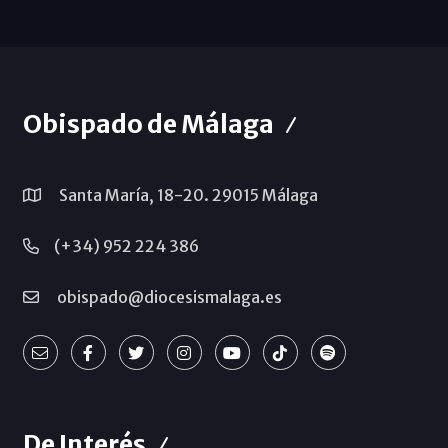
Obispado de Málaga
Santa María, 18-20. 29015 Málaga
(+34) 952 224 386
obispado@diocesismalaga.es
De Interés