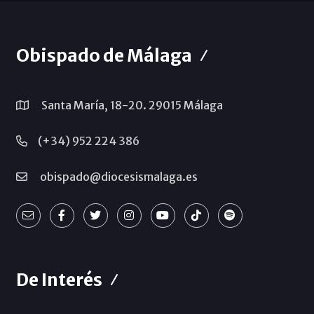
Obispado de Málaga
Santa María, 18-20. 29015 Málaga
(+34) 952 224 386
obispado@diocesismalaga.es
De Interés