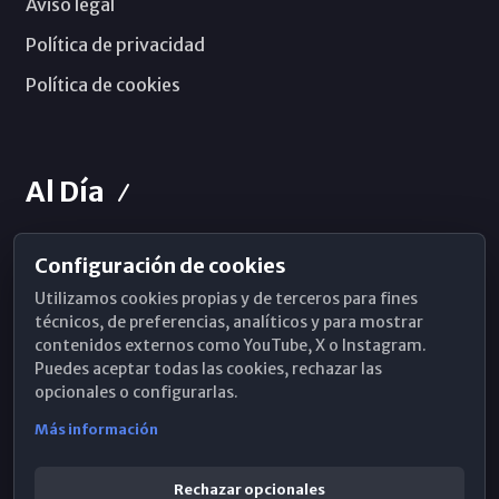
Aviso legal
Política de privacidad
Política de cookies
Al Día
Configuración de cookies
Horarios de Misa
Utilizamos cookies propias y de terceros para fines
Hemeroteca
técnicos, de preferencias, analíticos y para mostrar
contenidos externos como YouTube, X o Instagram.
WhatsApp
Puedes aceptar todas las cookies, rechazar las
opcionales o configurarlas.
Más información
Rechazar opcionales