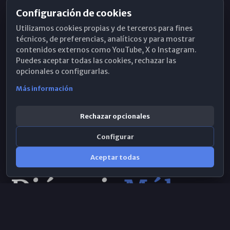
Configuración de cookies
Horarios de Misa
Utilizamos cookies propias y de terceros para fines
Hemeroteca
técnicos, de preferencias, analíticos y para mostrar
contenidos externos como YouTube, X o Instagram.
WhatsApp
Puedes aceptar todas las cookies, rechazar las
opcionales o configurarlas.
Más información
Rechazar opcionales
Configurar
Aceptar todas
Consulta IA
×
Selecciona el área y realiza tu consulta
© 2026 Obispado de Málaga