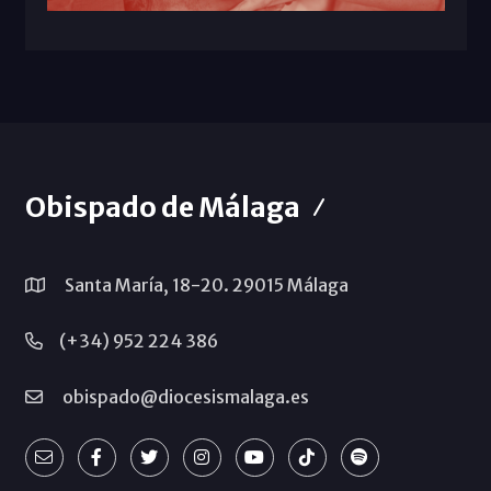
Obispado de Málaga
Santa María, 18-20. 29015 Málaga
(+34) 952 224 386
obispado@diocesismalaga.es