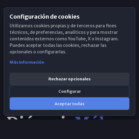
Configuración de cookies
Horarios de Misa
Utilizamos cookies propias y de terceros para fines
Hemeroteca
técnicos, de preferencias, analíticos y para mostrar
contenidos externos como YouTube, X o Instagram.
WhatsApp
Puedes aceptar todas las cookies, rechazar las
opcionales o configurarlas.
Más información
Rechazar opcionales
Configurar
Aceptar todas
Consulta IA
×