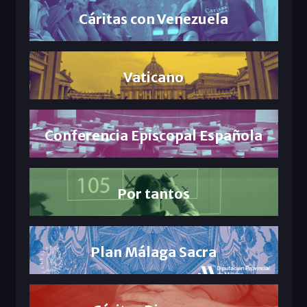
Cáritas con Venezuela
Vaticano
Conferencia Episcopal Española
Por tantos
Plan Málaga Sacra