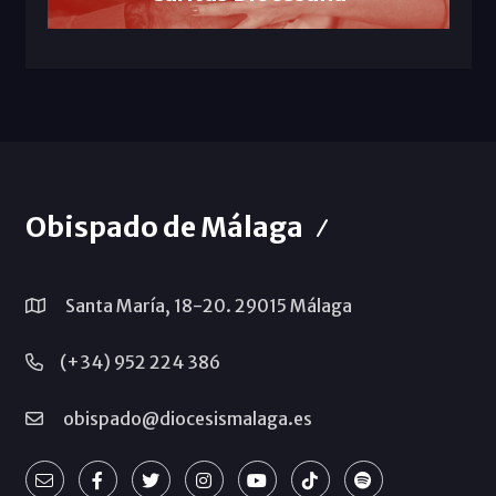
Obispado de Málaga
Santa María, 18-20. 29015 Málaga
(+34) 952 224 386
obispado@diocesismalaga.es