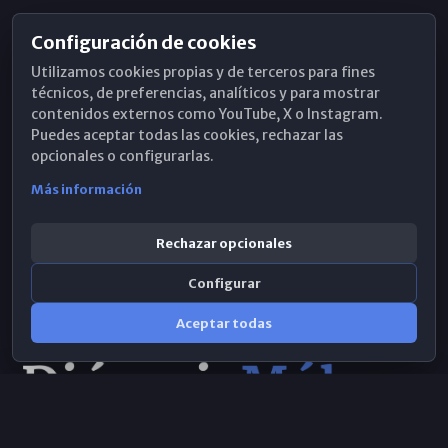
Configuración de cookies
Horarios de Misa
Utilizamos cookies propias y de terceros para fines
Hemeroteca
técnicos, de preferencias, analíticos y para mostrar
contenidos externos como YouTube, X o Instagram.
WhatsApp
Puedes aceptar todas las cookies, rechazar las
opcionales o configurarlas.
Más información
Rechazar opcionales
Configurar
Aceptar todas
Consulta IA
×