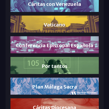
Cáritas con Venezuela
Vaticano
Conferencia Episcopal Española
Por tantos
Plan Málaga Sacra
Cáritas Diocesana