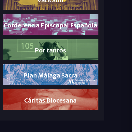
Conferencia Episcopal Española
Por tantos
Plan Málaga Sacra
Cáritas Diocesana