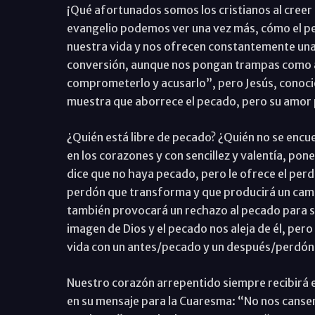
¡Qué afortunados somos los cristianos al creer 
evangelio podemos ver una vez más, cómo el pe
nuestra vida y nos ofrecen constantemente una
conversión, aunque nos pongan trampas como a J
comprometerlo y acusarlo”, pero Jesús, conocie
muestra que aborrece el pecado, pero su amor
¿Quién está libre de pecado? ¿Quién no se encue
en los corazones y con sencillez y valentía, pone 
dice que no haya pecado, pero le ofrece el perd
perdón que transforma y que producirá un cambi
también provocará un rechazo al pecado para s
imagen de Dios y el pecado nos aleja de él, pe
vida con un antes/pecado y un después/perdón
Nuestro corazón arrepentido siempre recibirá 
en su mensaje para la Cuaresma: “No nos cansem