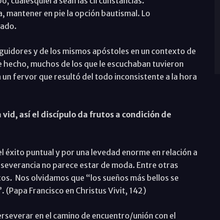
po, cualesquiera sean las circunstancias.
a, mantener en pie la opción bautismal. Lo
lado.
eguidores y de los mismos apóstoles en un contexto de
e hecho, muchos de los que le escuchaban tuvieron
n fervor que resultó del todo inconsistente a la hora
vid, así el discípulo da frutos a condición de
 éxito puntual y por una levedad enorme en relación a
erseverancia no parece estar de moda. Entre otras
os. Nos olvidamos que “los sueños más bellos se
 (Papa Francisco en Christus Vivit, 142)
perseverar en el camino de encuentro/unión con el