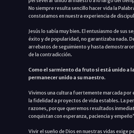
perseverar unido al maestro a lo largo del tiem
No siempre resulta sencillo hacer vida la Palabr
constatamos en nuestra experiencia de discipu
Jesús lo sabía muy bien. El entusiasmo de sus s
éxito y de popularidad, no garantizaba nada. D
arrebatos de seguimiento y hasta demostraron u
de la contradicción.
Como el sarmiento da fruto si está unido a la 
permanecer unido a su maestro
.
Vivimos una cultura fuertemente marcada por el
la fidelidad a proyectos de vida estables. La p
razones, porque queremos resultados inmediat
conquistan con esperanza, paciencia y empeño”.
Vivir el sueño de Dios en nuestras vidas exige 