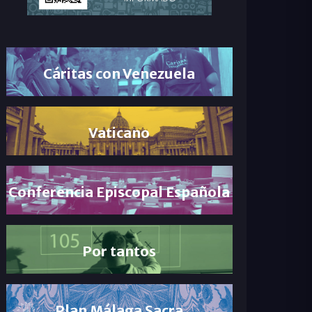
Cáritas con Venezuela
Vaticano
Conferencia Episcopal Española
Por tantos
Plan Málaga Sacra