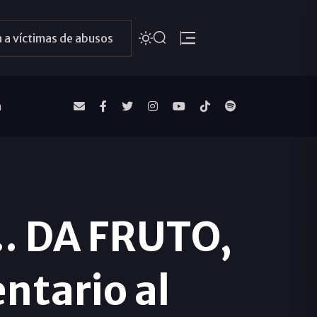
 a víctimas de abusos
a
. DA FRUTO,
ntario al