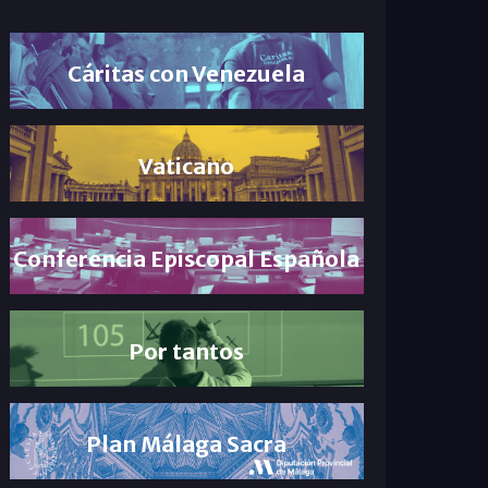
Cáritas con Venezuela
Vaticano
Conferencia Episcopal Española
Por tantos
Plan Málaga Sacra