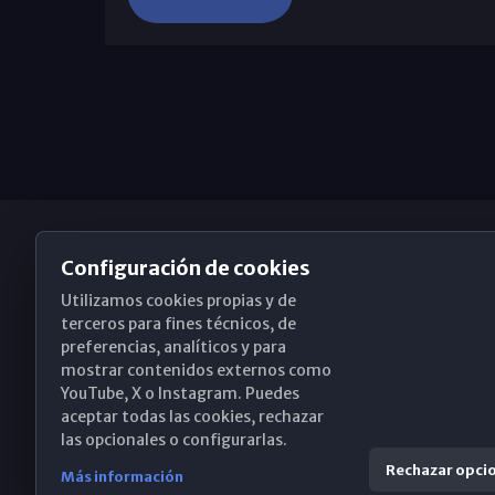
Configuración de cookies
Utilizamos cookies propias y de
Obispado de Málaga
terceros para fines técnicos, de
preferencias, analíticos y para
mostrar contenidos externos como
YouTube, X o Instagram. Puedes
Santa María, 18-20. 29015 Málaga
aceptar todas las cookies, rechazar
las opcionales o configurarlas.
(+34) 952 224 386
Rechazar opci
Más información