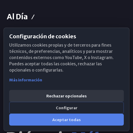
Al Día
Configuración de cookies
Horarios de Misa
Utilizamos cookies propias y de terceros para fines
Hemeroteca
técnicos, de preferencias, analíticos y para mostrar
contenidos externos como YouTube, X o Instagram.
WhatsApp
Puedes aceptar todas las cookies, rechazar las
opcionales o configurarlas.
Más información
Rechazar opcionales
Configurar
Aceptar todas