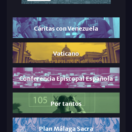
Cáritas con Venezuela
Vaticano
Conferencia Episcopal Española
Por tantos
Plan Málaga Sacra