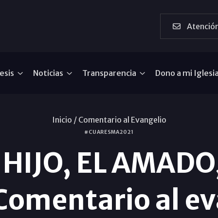
Atención
esis
Noticias
Transparencia
Dono a mi Iglesi
Inicio /
Comentario al Evangelio
#CUARESMA2021
 HIJO, EL AMADO,
omentario al ev