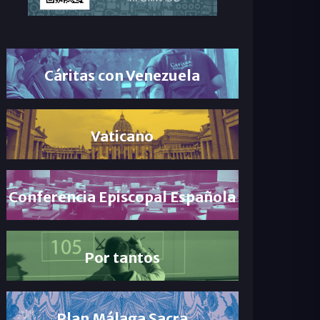
Cáritas con Venezuela
Vaticano
Conferencia Episcopal Española
Por tantos
Plan Málaga Sacra