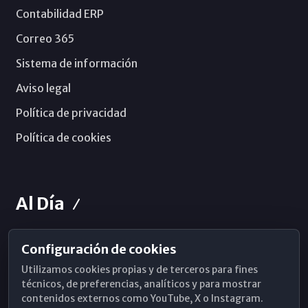
Contabilidad ERP
Correo 365
Sistema de información
Aviso legal
Política de privacidad
Política de cookies
Al Día
Configuración de cookies
Horarios de Misa
Utilizamos cookies propias y de terceros para fines
Hemeroteca
técnicos, de preferencias, analíticos y para mostrar
contenidos externos como YouTube, X o Instagram.
WhatsApp