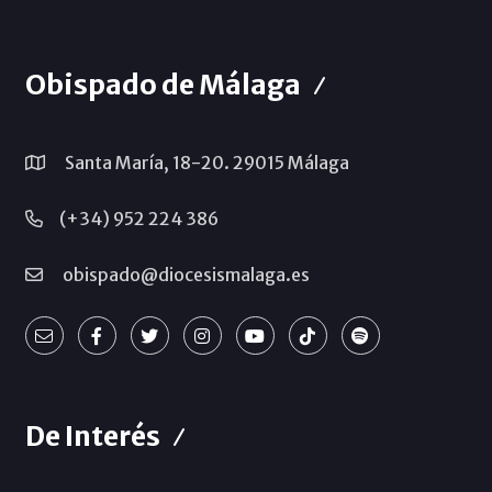
Obispado de Málaga
Santa María, 18-20. 29015 Málaga
(+34) 952 224 386
obispado@diocesismalaga.es
De Interés