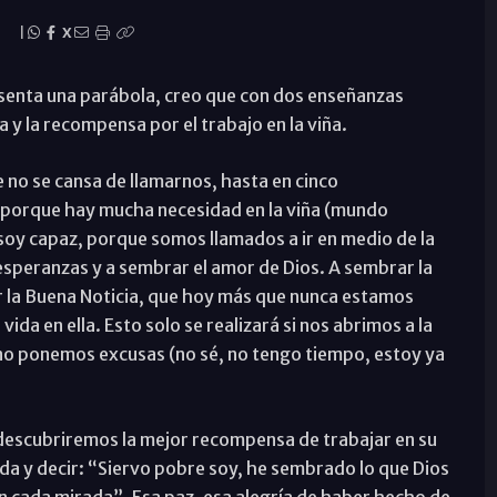
|
X
senta una parábola, creo que con dos enseñanzas
a y la recompensa por el trabajo en la viña.
 no se cansa de llamarnos, hasta en cinco
e porque hay mucha necesidad en la viña (mundo
 soy capaz, porque somos llamados a ir en medio de la
esperanzas y a sembrar el amor de Dios. A sembrar la
ar la Buena Noticia, que hoy más que nunca estamos
da en ella. Esto solo se realizará si nos abrimos a la
 y no ponemos excusas (no sé, no tengo tiempo, estoy ya
y descubriremos la mejor recompensa de trabajar en su
ada y decir: “Siervo pobre soy, he sembrado lo que Dios
n cada mirada”. Esa paz, esa alegría de haber hecho de