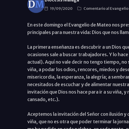
19/09/2020
Comentario al Evangelio
En este domingo el Evangelio de Mateo nos pre
principales para nuestra vida: Dios que nos llam
La primera enseñanza es descubrir a un Dios que
ocasiones sale a buscar trabajadores. Y lo hac
actual). Aquí no vale decir no tengo tiempo, no
viña, a podar los odios, rencores, miedos y des
misericordia, la esperanza, la alegría; a sembr
necesitados de escuchar y de alimentar nuestra vi
invitación que Dios nos hace para ir a su viña,
cansado, etc.).
Aceptemos la invitación del Señor con ilusión 
viña, que no es otra que poder terminar la jorn
me ha pedido en cada palabra, en cada gesto, e