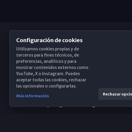
Configuración de cookies
Utilizamos cookies propias y de
Obispado de Málaga
terceros para fines técnicos, de
preferencias, analíticos y para
mostrar contenidos externos como
YouTube, X o Instagram. Puedes
Santa María, 18-20. 29015 Málaga
aceptar todas las cookies, rechazar
las opcionales o configurarlas.
(+34) 952 224 386
Rechazar opci
Más información
obispado@diocesismalaga.es