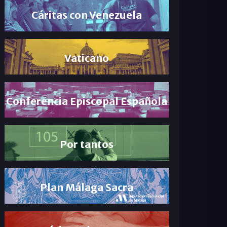
Cáritas con Venezuela
Vaticano
Conferencia Episcopal Española
Por tantos
Plan Málaga Sacra