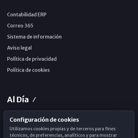
Contabilidad ERP
Correo 365
Sistema de información
Aviso legal
Política de privacidad
Política de cookies
Al Día
Configuración de cookies
Horarios de Misa
Utilizamos cookies propias y de terceros para fines
Hemeroteca
técnicos, de preferencias, analíticos y para mostrar