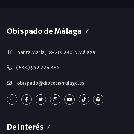
Obispado de Málaga
Santa María, 18-20. 29015 Málaga
(+34) 952 224 386
obispado@diocesismalaga.es
De Interés