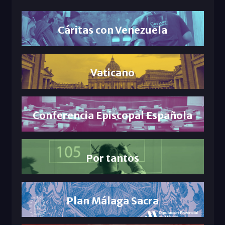
Cáritas con Venezuela
Vaticano
Conferencia Episcopal Española
Por tantos
Plan Málaga Sacra