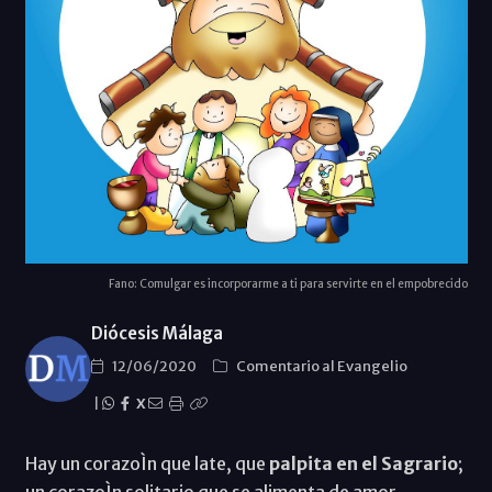
Fano: Comulgar es incorporarme a ti para servirte en el empobrecido
Diócesis Málaga
12/06/2020
Comentario al Evangelio
|
X
Hay un corazoÌn que late, que
palpita en el Sagrario
;