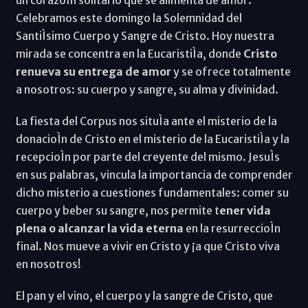
un corazoÌn solitario que se alimenta de amor.
Celebramos este domingo la Solemnidad del
SantiÌsimo Cuerpo y Sangre de Cristo. Hoy nuestra
mirada se concentra en la EucaristiÌa, donde
Cristo
renueva su entrega de amor
y se ofrece totalmente
a nosotros: su cuerpo y sangre, su alma y divinidad.
La fiesta del Corpus nos situÌa ante el misterio de la
donacioÌn de Cristo en el misterio de la EucaristiÌa y la
recepcioÌn por parte del creyente del mismo. JesuÌs
en sus palabras, vincula la importancia de comprender
dicho misterio a cuestiones fundamentales: comer su
cuerpo y beber su sangre, nos permite t
ener vida
plena o alcanzar la vida eterna
en la resurreccioÌn
final. Nos mueve a vivir en Cristo y ¡a que Cristo viva
en nosotros!
El pan y el vino, el cuerpo y la sangre de Cristo, que