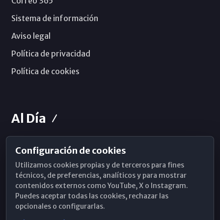
Correo 365
Sistema de información
Aviso legal
Política de privacidad
Política de cookies
Al Día
Configuración de cookies
Horarios de Misa
Utilizamos cookies propias y de terceros para fines
Hemeroteca
técnicos, de preferencias, analíticos y para mostrar
contenidos externos como YouTube, X o Instagram.
WhatsApp
Puedes aceptar todas las cookies, rechazar las
opcionales o configurarlas.