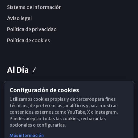
Sistema de información
Aviso legal
Política de privacidad
Política de cookies
Al Día
Configuración de cookies
Horarios de Misa
Utilizamos cookies propias y de terceros para fines
Hemeroteca
técnicos, de preferencias, analíticos y para mostrar
contenidos externos como YouTube, X o Instagram.
WhatsApp
Puedes aceptar todas las cookies, rechazar las
opcionales o configurarlas.
Más información