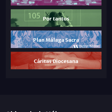
Por tantos
Plan Málaga Sacra
Cáritas Diocesana