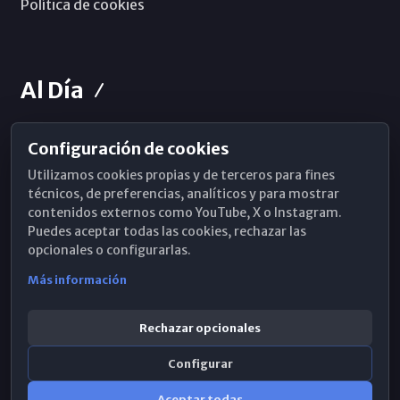
Política de cookies
Al Día
Configuración de cookies
Horarios de Misa
Utilizamos cookies propias y de terceros para fines
Hemeroteca
técnicos, de preferencias, analíticos y para mostrar
contenidos externos como YouTube, X o Instagram.
WhatsApp
Puedes aceptar todas las cookies, rechazar las
opcionales o configurarlas.
Más información
Rechazar opcionales
Configurar
Aceptar todas