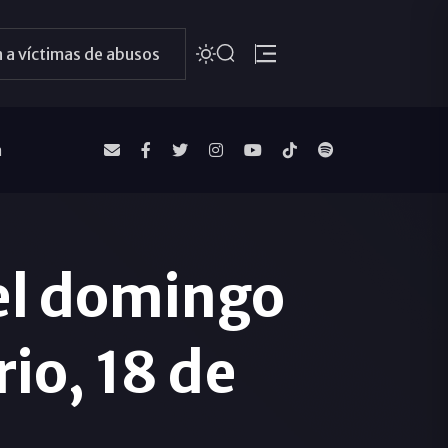
 a víctimas de abusos
a
el domingo
io, 18 de