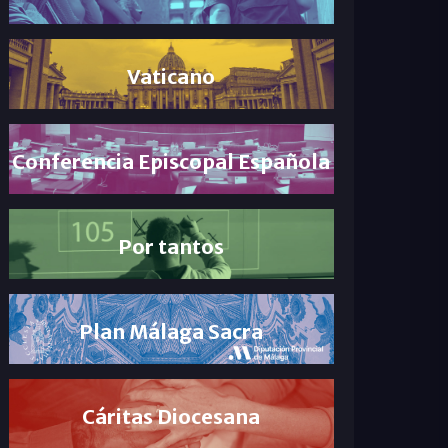
Vaticano
Conferencia Episcopal Española
Por tantos
Plan Málaga Sacra
Cáritas Diocesana