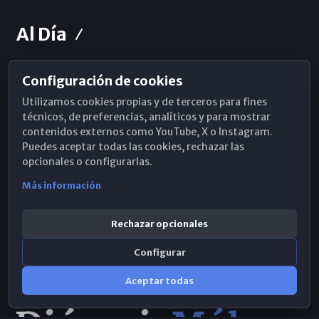
Al Día
Configuración de cookies
Horarios de Misa
Utilizamos cookies propias y de terceros para fines
Hemeroteca
técnicos, de preferencias, analíticos y para mostrar
contenidos externos como YouTube, X o Instagram.
WhatsApp
Puedes aceptar todas las cookies, rechazar las
opcionales o configurarlas.
Más información
Rechazar opcionales
Configurar
Aceptar todas