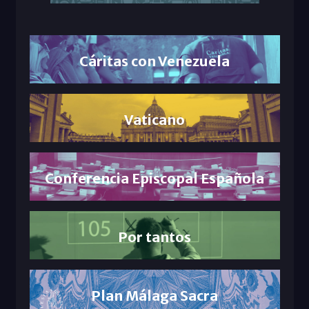
Cáritas con Venezuela
Vaticano
Conferencia Episcopal Española
Por tantos
Plan Málaga Sacra