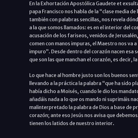
En la Exhortación Apostólica Gaudete et exsultat
papa Francisco nos habla de la “clase media de 
también con palabras sencillas, nos revela dó
a la que somos llamados: es en el interior del 
acusación de los fariseos, venidos de Jerusalén,
comen con manos impuras, el Maestro nos va a d
impuro”. Desde dentro del corazón nacen esa s
que son las que manchan el corazón, es decir, la
Lo que hace al hombre justo son los buenos sen
llevando a la práctica la palabra “que ha sido pl
había dicho a Moisés, cuando le dio los mandato
añadáis nada a lo que os mando ni suprimáis nad
malinterpretado la palabra de Dios a base de pr
corazón; ante eso Jesús nos avisa que debemos 
tienen los latidos de nuestro interior.