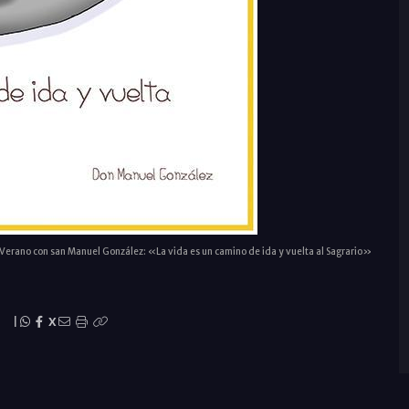
Verano con san Manuel González: «La vida es un camino de ida y vuelta al Sagrario»
|
X