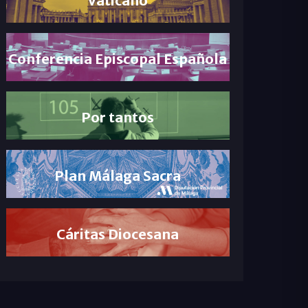
Conferencia Episcopal Española
Por tantos
Plan Málaga Sacra
Cáritas Diocesana