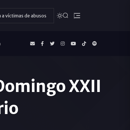
 a víctimas de abusos
a
 Domingo XXII
rio