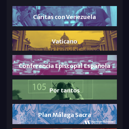
Cáritas con Venezuela
Vaticano
Conferencia Episcopal Española
Por tantos
Plan Málaga Sacra