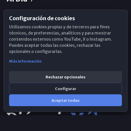
Configuración de cookies
Horarios de Misa
Utilizamos cookies propias y de terceros para fines
Hemeroteca
técnicos, de preferencias, analíticos y para mostrar
contenidos externos como YouTube, X o Instagram.
WhatsApp
Puedes aceptar todas las cookies, rechazar las
opcionales o configurarlas.
Más información
Rechazar opcionales
Configurar
Aceptar todas
Consulta IA
×