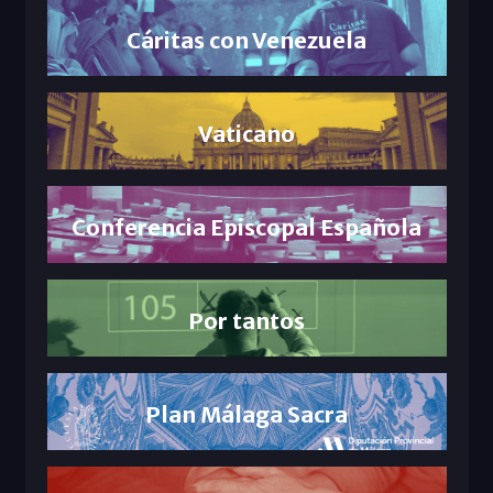
Cáritas con Venezuela
Vaticano
Conferencia Episcopal Española
Por tantos
Plan Málaga Sacra