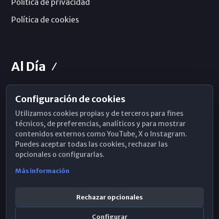
Política de privacidad
Política de cookies
Al Día
Configuración de cookies
Horarios de Misa
Utilizamos cookies propias y de terceros para fines
Hemeroteca
técnicos, de preferencias, analíticos y para mostrar
contenidos externos como YouTube, X o Instagram.
WhatsApp
Puedes aceptar todas las cookies, rechazar las
opcionales o configurarlas.
Más información
Rechazar opcionales
Configurar